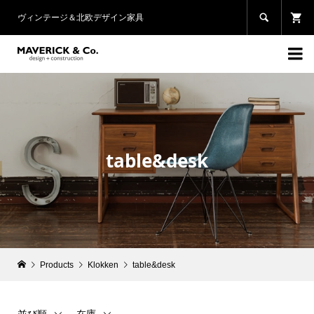

ヴィンテージ＆北欧デザイン家具

table&desk
Products
Klokken
table&desk